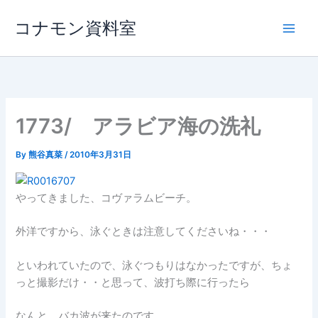
内
コナモン資料室
容
を
ス
キ
ッ
プ
1773/ アラビア海の洗礼
By
熊谷真菜
/
2010年3月31日
やってきました、コヴァラムビーチ。
外洋ですから、泳ぐときは注意してくださいね・・・
といわれていたので、泳ぐつもりはなかったですが、ちょ
っと撮影だけ・・と思って、波打ち際に行ったら
なんと、バカ波が来たのです。