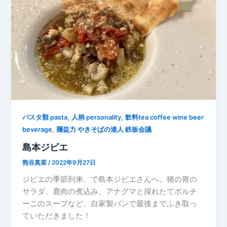
,
,
パスタ類 pasta
人柄 personality
飲料tea coffee wine beer
,
beverage
麺益力 やきそばの達人 鉄板会議
島本ジビエ
熊谷真菜
/
2022年9月27日
ジビエの季節到来、で島本ジビエさんへ。猪の胃の
サラダ、鹿肉の煮込み、アナグマと採れたてポルチ
ーニのスープなど、自家製パンで最後までふき取っ
ていただきました！