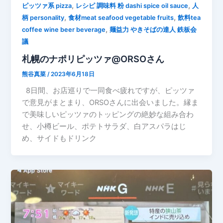
,
,
ピッツァ系 pizza
レシピ 調味料 粉 dashi spice oil sauce
人
,
,
柄 personality
食材meat seafood vegetable fruits
飲料tea
,
coffee wine beer beverage
麺益力 やきそばの達人 鉄板会
議
札幌のナポリピッツァ@ORSOさん
熊谷真菜
/
2023年6月18日
8日間、お店巡りで一同食べ疲れですが、ピッツァ
で意見がまとまり、ORSOさんに出会いました。縁ま
で美味しいピッツァのトッピングの絶妙な組み合わ
せ、小樽ビール、ポテトサラダ、白アスパラはじ
め、サイドもドリンク