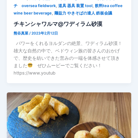
,
,
チ oversea fieldwork
道具 器具 装置 tool
飲料tea coffee
,
wine beer beverage
麺益力 やきそばの達人 鉄板会議
チキンシャワルマ@ワディラム砂漠
熊谷真菜
/
2023年2月12日
パワーをくれるヨルダンの絶景、ワディラム砂漠！
雄大な自然の中で、ベドウィン族の皆さんのおかげ
で、歴史を紡いできた営みの一端を体感させて頂き
ました
ぜひムービーでご覧ください！
https://www.youtub