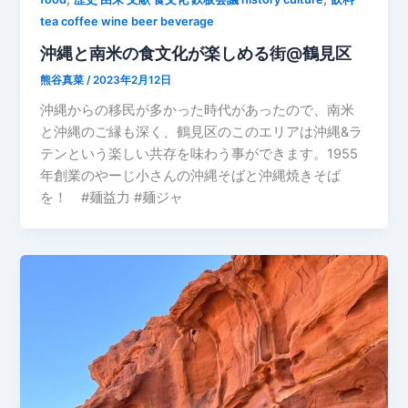
tea coffee wine beer beverage
沖縄と南米の食文化が楽しめる街@鶴見区
熊谷真菜
/
2023年2月12日
沖縄からの移民が多かった時代があったので、南米
と沖縄のご縁も深く、鶴見区のこのエリアは沖縄&ラ
テンという楽しい共存を味わう事ができます。1955
年創業のやーじ小さんの沖縄そばと沖縄焼きそば
を！ #麺益力 #麺ジャ