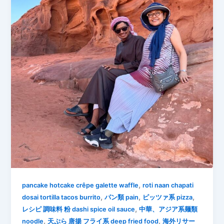
,
pancake hotcake crêpe galette waffle
roti naan chapati
,
,
,
dosai tortilla tacos burrito
パン類 pain
ピッツァ系 pizza
,
レシピ 調味料 粉 dashi spice oil sauce
中華、アジア系麺類
,
,
noodle
天ぷら 唐揚 フライ系 deep fried food
海外リサー