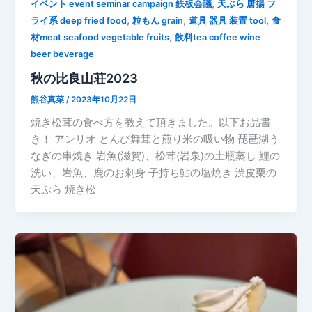
,
イベント event seminar campaign 鉄板会議
天ぷら 唐揚 フ
,
,
,
ライ系 deep fried food
粒もん grain
道具 器具 装置 tool
食
,
材meat seafood vegetable fruits
飲料tea coffee wine
beer beverage
秋の比良山荘2023
熊谷真菜
/
2023年10月22日
焼き松茸の食べ方を教えて頂きました。以下お品書
き！ アンリオ とんび舞茸と煎り米の吸い物 琵琶湖う
なぎの串焼き 岩魚(滋賀)、松茸(岩泉)の土瓶蒸し 鯉の
洗い、岩魚、鹿のお刺身 子持ち鮎の塩焼き 渋皮栗の
天ぷら 焼き松