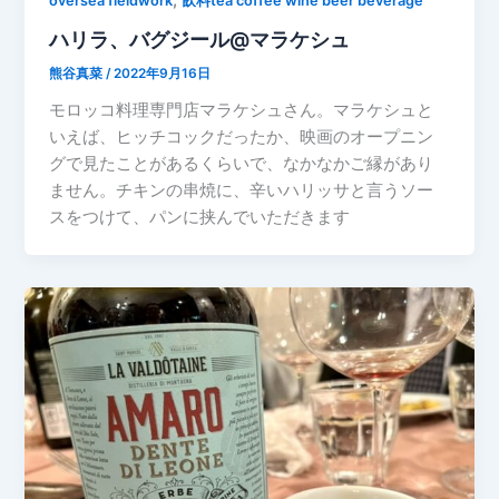
,
oversea fieldwork
飲料tea coffee wine beer beverage
ハリラ、バグジール@マラケシュ
熊谷真菜
/
2022年9月16日
モロッコ料理専門店マラケシュさん。マラケシュと
いえば、ヒッチコックだったか、映画のオープニン
グで見たことがあるくらいで、なかなかご縁があり
ません。チキンの串焼に、辛いハリッサと言うソー
スをつけて、パンに挟んでいただきます