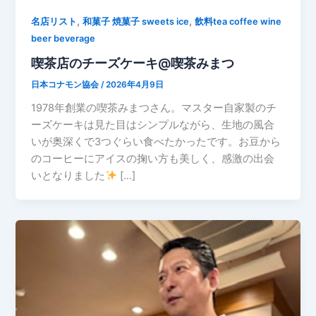
,
,
名店リスト
和菓子 焼菓子 sweets ice
飲料tea coffee wine
beer beverage
喫茶店のチーズケーキ@喫茶みまつ
日本コナモン協会
/
2026年4月9日
1978年創業の喫茶みまつさん。マスター自家製のチ
ーズケーキは見た目はシンプルながら、生地の風合
いが奥深くで3つぐらい食べたかったです。お豆から
のコーヒーにアイスの掬い方も美しく、感激の出会
いとなりました
[…]