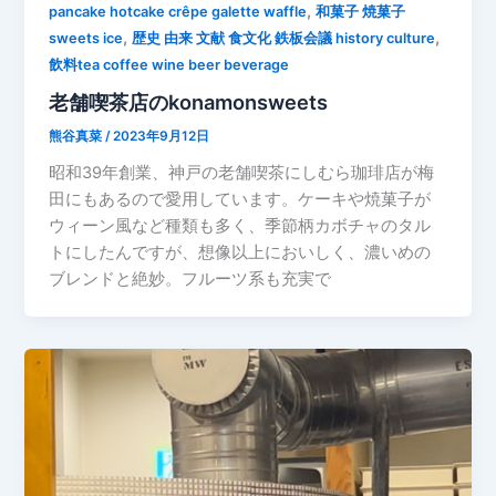
,
pancake hotcake crêpe galette waffle
和菓子 焼菓子
,
,
sweets ice
歴史 由来 文献 食文化 鉄板会議 history culture
飲料tea coffee wine beer beverage
老舗喫茶店のkonamonsweets
熊谷真菜
/
2023年9月12日
昭和39年創業、神戸の老舗喫茶にしむら珈琲店が梅
田にもあるので愛用しています。ケーキや焼菓子が
ウィーン風など種類も多く、季節柄カボチャのタル
トにしたんですが、想像以上においしく、濃いめの
ブレンドと絶妙。フルーツ系も充実で