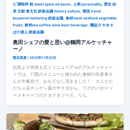
,
,
ピ 調味料 粉 dashi spice oil sauce
人柄 personality
歴史 由
,
来 文献 食文化 鉄板会議 history culture
潮流 trend
,
keyword marketing 鉄板会議
食材meat seafood vegetable
,
,
fruits
飲料tea coffee wine beer beverage
麺益力 やきそ
ばの達人 鉄板会議
奥田シェフの愛と思い@鶴岡アルケッチャ
ーノ
熊谷真菜
/
2022年11月20日
以前より何倍も広くリニューアルのアルケッチャー
ノでは、17皿のメニューに使われた食材の生産者さ
んが大集合で、おもてなし頂きました！ カニとだ
だちゃ豆チンゲン菜のサラダから、フグのバターソ
ースキャベツのクタクタソース、りん