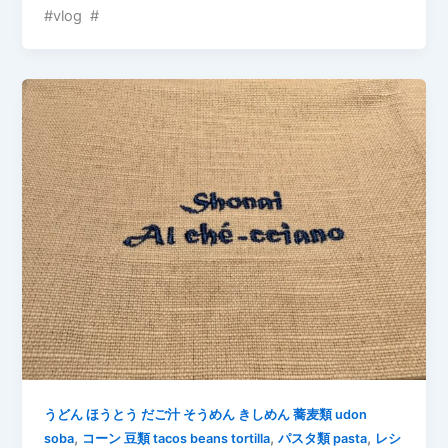
#vlog #
うどん ほうとう だご汁 そうめん きしめん 蕎麦類 udon
,
,
,
soba
コーン 豆類 tacos beans tortilla
パスタ類 pasta
レシ