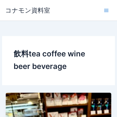
内
コナモン資料室
容
を
ス
キ
ッ
プ
飲料tea coffee wine
beer beverage