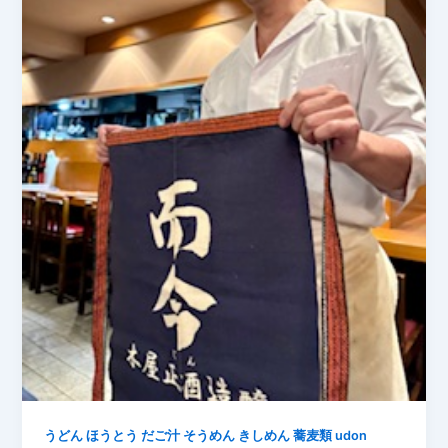
うどん ほうとう だご汁 そうめん きしめん 蕎麦類 udon