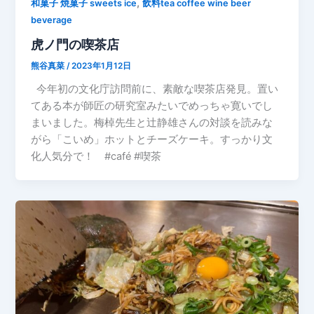
,
和菓子 焼菓子 sweets ice
飲料tea coffee wine beer
beverage
虎ノ門の喫茶店
熊谷真菜
/
2023年1月12日
今年初の文化庁訪問前に、素敵な喫茶店発見。置い
てある本が師匠の研究室みたいでめっちゃ寛いでし
まいました。梅棹先生と辻静雄さんの対談を読みな
がら「こいめ」ホットとチーズケーキ。すっかり文
化人気分で！ #café #喫茶