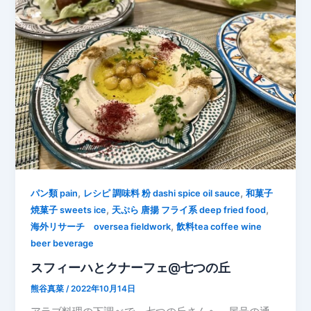
,
,
パン類 pain
レシピ 調味料 粉 dashi spice oil sauce
和菓子
,
,
焼菓子 sweets ice
天ぷら 唐揚 フライ系 deep fried food
,
海外リサーチ oversea fieldwork
飲料tea coffee wine
beer beverage
スフィーハとクナーフェ@七つの丘
熊谷真菜
/
2022年10月14日