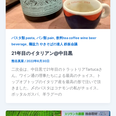
,
,
パスタ類 pasta
パン類 pain
飲料tea coffee wine beer
,
beverage
麺益力 やきそばの達人 鉄板会議
21年目のイタリアン@中目黒
熊谷真菜
/
2022年6月30日
二次会は、中目黒で21年目のトラットリアTartucaさ
ん。ワイン通の理事たちによる最高のチョイス。ト
ップオブトップのイタリア産を最高の形で注いで頂
きました。〆のパスタはコナモンの私がチョイス。
ボッタルガスパ、羊ラグーの