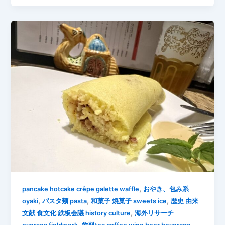
,
pancake hotcake crêpe galette waffle
おやき、包み系
,
,
,
oyaki
パスタ類 pasta
和菓子 焼菓子 sweets ice
歴史 由来
,
文献 食文化 鉄板会議 history culture
海外リサーチ