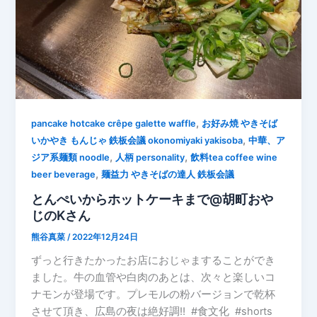
,
pancake hotcake crêpe galette waffle
お好み焼 やきそば
,
いかやき もんじゃ 鉄板会議 okonomiyaki yakisoba
中華、ア
,
,
ジア系麺類 noodle
人柄 personality
飲料tea coffee wine
,
beer beverage
麺益力 やきそばの達人 鉄板会議
とんぺいからホットケーキまで@胡町おや
じのKさん
熊谷真菜
/
2022年12月24日
ずっと行きたかったお店におじゃますることができ
ました。牛の血管や白肉のあとは、次々と楽しいコ
ナモンが登場です。プレモルの粉バージョンで乾杯
させて頂き、広島の夜は絶好調‼︎ #食文化 #shorts