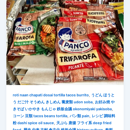
,
roti naan chapati dosai tortilla tacos burrito
うどん ほうと
,
う だご汁 そうめん きしめん 蕎麦類 udon soba
お好み焼 や
,
きそば いかやき もんじゃ 鉄板会議 okonomiyaki yakisoba
,
,
コーン 豆類 tacos beans tortilla
パン類 pain
レシピ 調味料
,
粉 dashi spice oil sauce
天ぷら 唐揚 フライ系 deep fried
,
,
food
歴史 由来 文献 食文化 鉄板会議 history culture
飲料