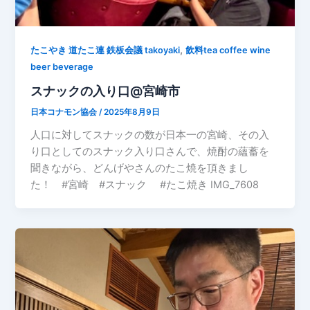
,
たこやき 道たこ連 鉄板会議 takoyaki
飲料tea coffee wine
beer beverage
スナックの入り口@宮崎市
日本コナモン協会
/
2025年8月9日
人口に対してスナックの数が日本一の宮崎、その入
り口としてのスナック入り口さんで、焼酎の蘊蓄を
聞きながら、どんげやさんのたこ焼を頂きまし
た！ #宮崎 #スナック #たこ焼き IMG_7608