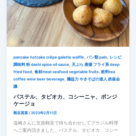
,
,
pancake hotcake crêpe galette waffle
パン類 pain
レシピ
,
調味料 粉 dashi spice oil sauce
天ぷら 唐揚 フライ系 deep
,
,
fried food
食材meat seafood vegetable fruits
飲料tea
,
coffee wine beer beverage
麺益力 やきそばの達人 鉄板会
議
パステル、タピオカ、コシーニャ、ポンジ
ケージョ
熊谷真菜
/
2023年2月11日
塩崎さんに京急鶴見で待ち合わせしてブラジル料理
へご案内頂きました。パステル、タピオカ、コシー