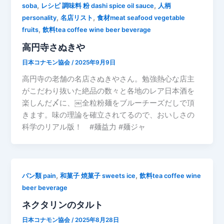
,
,
soba
レシピ 調味料 粉 dashi spice oil sauce
人柄
,
,
personality
名店リスト
食材meat seafood vegetable
,
fruits
飲料tea coffee wine beer beverage
高円寺さぬきや
日本コナモン協会
/
2025年9月9日
高円寺の老舗の名店さぬきやさん。勉強熱心な店主
がこだわり抜いた絶品の数々と各地のレア日本酒を
楽しんだ〆に、￼全粒粉麺をブルーチーズだしで頂
きます。味の理論を確立されてるので、おいしさの
科学のリアル版！ #麺益力 #麺ジャ
,
,
パン類 pain
和菓子 焼菓子 sweets ice
飲料tea coffee wine
beer beverage
ネクタリンのタルト
日本コナモン協会
/
2025年8月28日