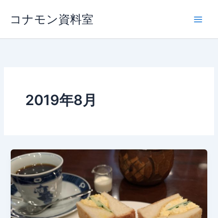
内
コナモン資料室
容
を
ス
キ
ッ
プ
2019年8月