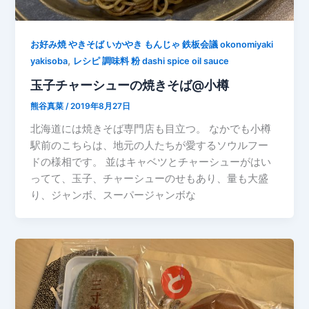
お好み焼 やきそば いかやき もんじゃ 鉄板会議 okonomiyaki
,
yakisoba
レシピ 調味料 粉 dashi spice oil sauce
玉子チャーシューの焼きそば@小樽
熊谷真菜
/
2019年8月27日
北海道には焼きそば専門店も目立つ。 なかでも小樽
駅前のこちらは、地元の人たちが愛するソウルフー
ドの様相です。 並はキャベツとチャーシューがはい
ってて、玉子、チャーシューのせもあり、量も大盛
り、ジャンボ、スーパージャンボな