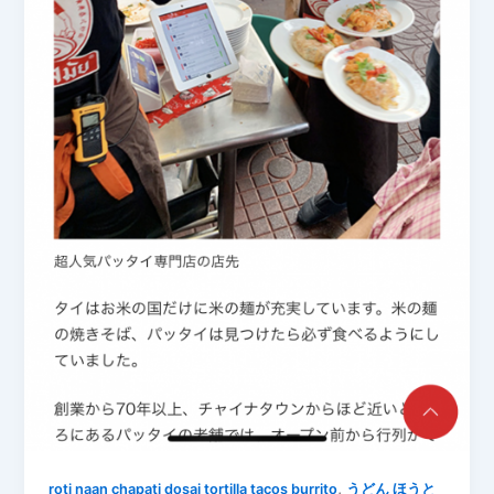
,
roti naan chapati dosai tortilla tacos burrito
うどん ほうと