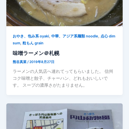
,
,
おやき、包み系 oyaki
中華、アジア系麺類 noodle
点心 dim
,
sum
粒もん grain
味噌ラーメン＠札幌
熊谷真菜
/
2019年8月27日
ラーメンの人気店へ連れてってもらいました。 信州
コク味噌と餃子、チャーハン、どれもおいしいで
す。 スープの濃厚さがたまりません。