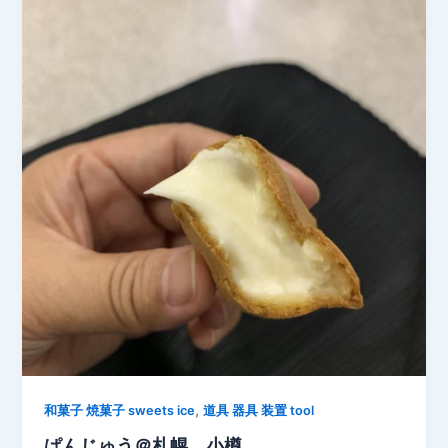
,
和菓子 焼菓子 sweets ice
道具 器具 装置 tool
ぱんじゅう＠札幌、小樽