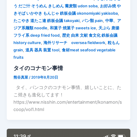
,
う だご汁 そうめん きしめん 蕎麦類 udon soba
お好み焼 や
,
きそば いかやき もんじゃ 鉄板会議 okonomiyaki yakisoba
,
,
たこやき 道たこ連 鉄板会議 takoyaki
パン類 pain
中華、ア
,
,
ジア系麺類 noodle
和菓子 焼菓子 sweets ice
天ぷら 唐揚
,
フライ系 deep fried food
歴史 由来 文献 食文化 鉄板会議
,
,
history culture
海外リサーチ oversea fieldwork
粒もん
,
,
grain
道具 器具 装置 tool
食材meat seafood vegetable
fruits
タイのコナモン事情
熊谷真菜
/
2019年8月20日
タイ、バンコクのコナモン事情、嬉しいことに、た
こ焼きも進化してます！
https://www.nisshin.com/entertainment/konamon/s
coop/vol1.html