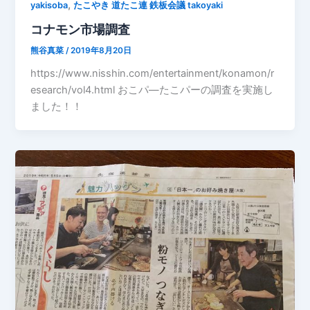
,
yakisoba
たこやき 道たこ連 鉄板会議 takoyaki
コナモン市場調査
熊谷真菜
/
2019年8月20日
https://www.nisshin.com/entertainment/konamon/r
esearch/vol4.html おこパ―たこパーの調査を実施し
ました！！