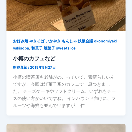
お好み焼 やきそば いかやき もんじゃ 鉄板会議 okonomiyaki
,
yakisoba
和菓子 焼菓子 sweets ice
小樽のカフェなど
熊谷真菜
/
2019年8月27日
小樽の喫茶店も老舗がのこっていて、素晴らしいん
ですが、今回は洋菓子系のカフェで一息つきまし
た。 チーズケーキやソフトクリーム、いずれもチー
ズの使い方がいいですね。 インバウンド向けに、フ
ルーツや海鮮も並んでいますが、 仁