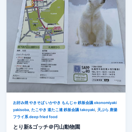
お好み焼 やきそば いかやき もんじゃ 鉄板会議 okonomiyaki
,
,
yakisoba
たこやき 道たこ連 鉄板会議 takoyaki
天ぷら 唐揚
フライ系 deep fried food
とり新&ゴッチ＠円山動物園