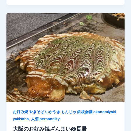
お好み焼 やきそば いかやき もんじゃ 鉄板会議 okonomiyaki
,
yakisoba
人柄 personality
大阪のお好み焼ざんまい@長居