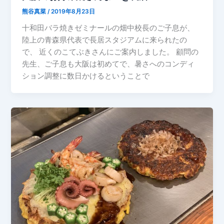
熊谷真菜
/
2019年8月23日
十和田バラ焼きゼミナールの畑中校長のご子息が、
陸上の青森県代表で長居スタジアムに来られたの
で、 近くのこてぶきさんにご案内しました。 顧問の
先生、ご子息も大阪は初めてで、暑さへのコンディ
ション調整に数日かけるということで