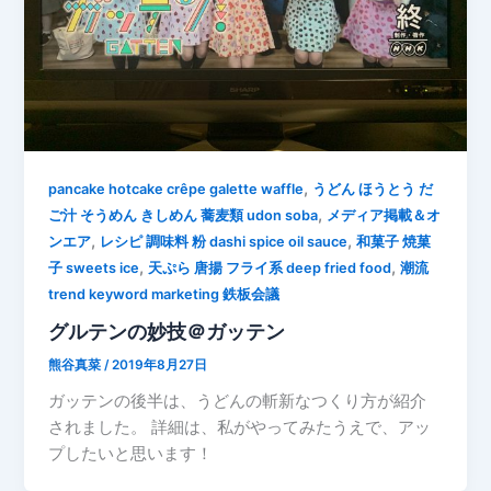
,
pancake hotcake crêpe galette waffle
うどん ほうとう だ
,
ご汁 そうめん きしめん 蕎麦類 udon soba
メディア掲載＆オ
,
,
ンエア
レシピ 調味料 粉 dashi spice oil sauce
和菓子 焼菓
,
,
子 sweets ice
天ぷら 唐揚 フライ系 deep fried food
潮流
trend keyword marketing 鉄板会議
グルテンの妙技＠ガッテン
熊谷真菜
/
2019年8月27日
ガッテンの後半は、うどんの斬新なつくり方が紹介
されました。 詳細は、私がやってみたうえで、アッ
プしたいと思います！