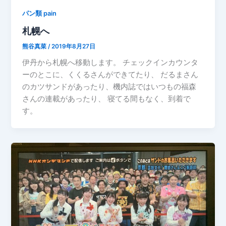
パン類 pain
札幌へ
熊谷真菜
/
2019年8月27日
伊丹から札幌へ移動します。 チェックインカウンタ
ーのとこに、くくるさんができてたり、 だるまさん
のカツサンドがあったり、機内誌ではいつもの福森
さんの連載があったり、 寝てる間もなく、到着で
す。