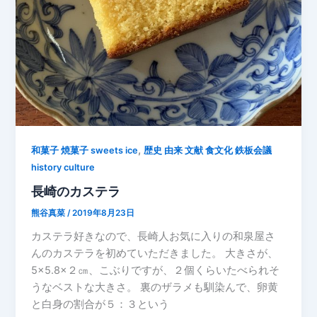
,
和菓子 焼菓子 sweets ice
歴史 由来 文献 食文化 鉄板会議
history culture
長崎のカステラ
熊谷真菜
/
2019年8月23日
カステラ好きなので、長崎人お気に入りの和泉屋さ
んのカステラを初めていただきました。 大きさが、
5×5.8×２㎝、こぶりですが、２個くらいたべられそ
うなベストな大きさ。 裏のザラメも馴染んで、卵黄
と白身の割合が５：３という