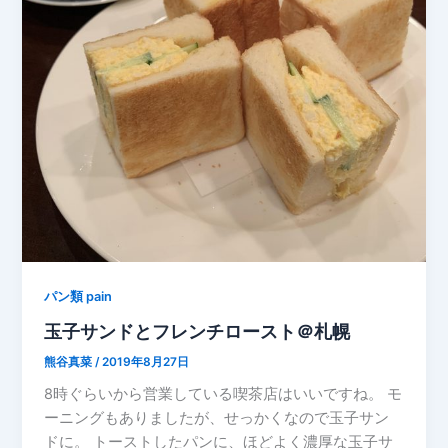
パン類 pain
玉子サンドとフレンチロースト＠札幌
熊谷真菜
/
2019年8月27日
8時ぐらいから営業している喫茶店はいいですね。 モ
ーニングもありましたが、せっかくなので玉子サン
ドに。 トーストしたパンに、ほどよく濃厚な玉子サ