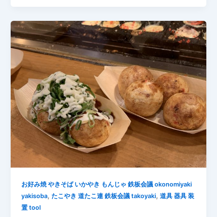
お好み焼 やきそば いかやき もんじゃ 鉄板会議 okonomiyaki
,
,
yakisoba
たこやき 道たこ連 鉄板会議 takoyaki
道具 器具 装
置 tool