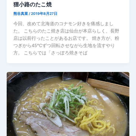
狸小路のたこ焼
熊谷真菜
/
2019年8月27日
今回、改めて北海道のコナモン好きを痛感しまし
た。 こちらのたこ焼き店は仙台が本店らしく、長野
店は以前行ったことがあるお店です。 焼き方が、粉
つぎから45℃ずつ回転させながら生地を流すやり
方。 こちらでは「さっぽろ焼きそば