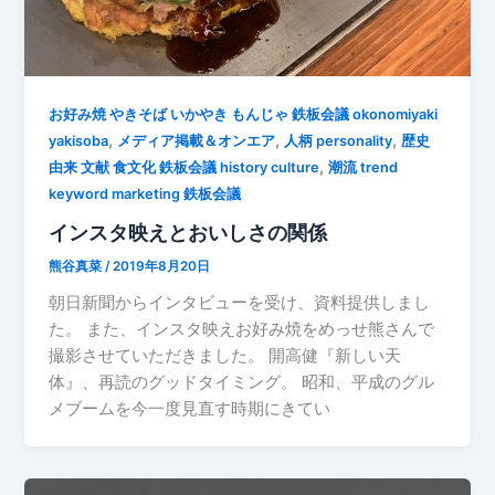
お好み焼 やきそば いかやき もんじゃ 鉄板会議 okonomiyaki
,
,
,
yakisoba
メディア掲載＆オンエア
人柄 personality
歴史
,
由来 文献 食文化 鉄板会議 history culture
潮流 trend
keyword marketing 鉄板会議
インスタ映えとおいしさの関係
熊谷真菜
/
2019年8月20日
朝日新聞からインタビューを受け、資料提供しまし
た。 また、インスタ映えお好み焼をめっせ熊さんで
撮影させていただきました。 開高健『新しい天
体』、再読のグッドタイミング。 昭和、平成のグル
メブームを今一度見直す時期にきてい