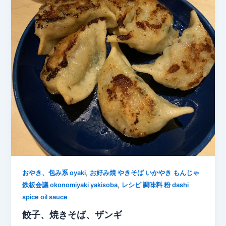
,
おやき、包み系 oyaki
お好み焼 やきそば いかやき もんじゃ
,
鉄板会議 okonomiyaki yakisoba
レシピ 調味料 粉 dashi
spice oil sauce
餃子、焼きそば、ザンギ