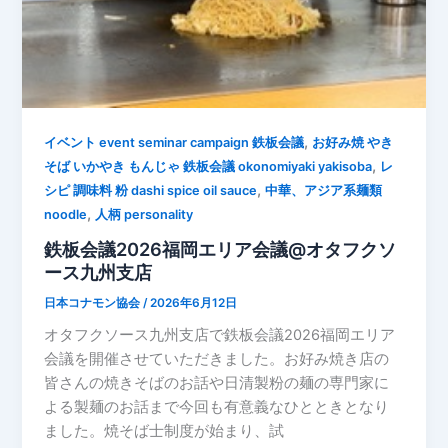
,
イベント event seminar campaign 鉄板会議
お好み焼 やき
,
そば いかやき もんじゃ 鉄板会議 okonomiyaki yakisoba
レ
,
シピ 調味料 粉 dashi spice oil sauce
中華、アジア系麺類
,
noodle
人柄 personality
鉄板会議2026福岡エリア会議@オタフクソ
ース九州支店
日本コナモン協会
/
2026年6月12日
オタフクソース九州支店で鉄板会議2026福岡エリア
会議を開催させていただきました。お好み焼き店の
皆さんの焼きそばのお話や日清製粉の麺の専門家に
よる製麺のお話まで今回も有意義なひとときとなり
ました。焼そば士制度が始まり、試