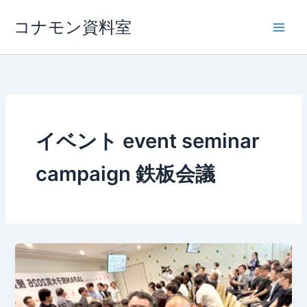
内
コナモン資料室
容
を
ス
キ
ッ
プ
イベント event seminar
campaign 鉄板会議