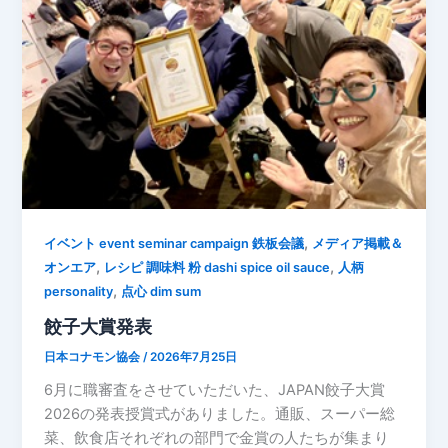
,
イベント event seminar campaign 鉄板会議
メディア掲載＆
,
,
オンエア
レシピ 調味料 粉 dashi spice oil sauce
人柄
,
personality
点心 dim sum
餃子大賞発表
日本コナモン協会
/
2026年7月25日
6月に職審査をさせていただいた、JAPAN餃子大賞
2026の発表授賞式がありました。通販、スーパー総
菜、飲食店それぞれの部門で金賞の人たちが集まり