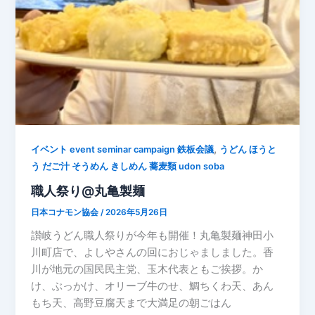
,
イベント event seminar campaign 鉄板会議
うどん ほうと
う だご汁 そうめん きしめん 蕎麦類 udon soba
職人祭り@丸亀製麺
日本コナモン協会
/
2026年5月26日
讃岐うどん職人祭りが今年も開催！丸亀製麺神田小
川町店で、よしやさんの回におじゃましました。香
川が地元の国民民主党、玉木代表ともご挨拶。か
け、ぶっかけ、オリーブ牛のせ、鯛ちくわ天、あん
もち天、高野豆腐天まで大満足の朝ごはん