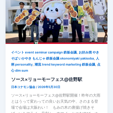
,
イベント event seminar campaign 鉄板会議
お好み焼 やき
,
そば いかやき もんじゃ 鉄板会議 okonomiyaki yakisoba
人
,
,
柄 personality
潮流 trend keyword marketing 鉄板会議
点
心 dim sum
ソース×リョーモーフェス@佐野駅
日本コナモン協会
/
2026年5月30日
ソース×リョーモーフェス@佐野駅開催！昨年の大雨
とはうって変わっての良いお天気の中、さのまる登
場で会場は大賑わい！ もみの木の唐揚げ焼きそ