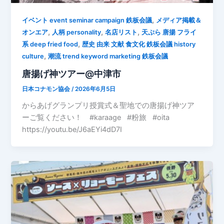
,
イベント event seminar campaign 鉄板会議
メディア掲載＆
,
,
,
オンエア
人柄 personality
名店リスト
天ぷら 唐揚 フライ
,
系 deep fried food
歴史 由来 文献 食文化 鉄板会議 history
,
culture
潮流 trend keyword marketing 鉄板会議
唐揚げ神ツアー@中津市
日本コナモン協会
/
2026年6月5日
からあげグランプリ授賞式＆聖地での唐揚げ神ツア
ーご覧ください！ #karaage #粉旅 #oita
https://youtu.be/J6aEYi4dD7I