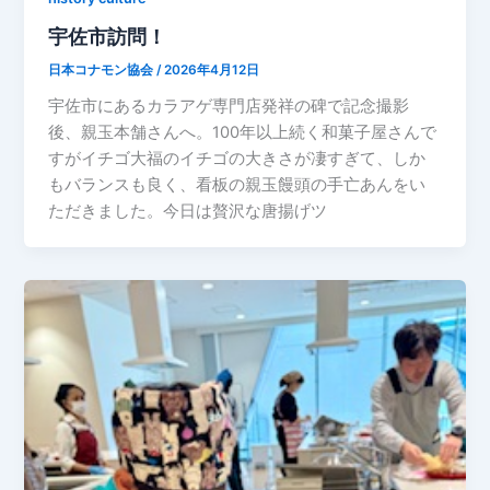
宇佐市訪問！
日本コナモン協会
/
2026年4月12日
宇佐市にあるカラアゲ専門店発祥の碑で記念撮影
後、親玉本舗さんへ。100年以上続く和菓子屋さんで
すがイチゴ大福のイチゴの大きさが凄すぎて、しか
もバランスも良く、看板の親玉饅頭の手亡あんをい
ただきました。今日は贅沢な唐揚げツ