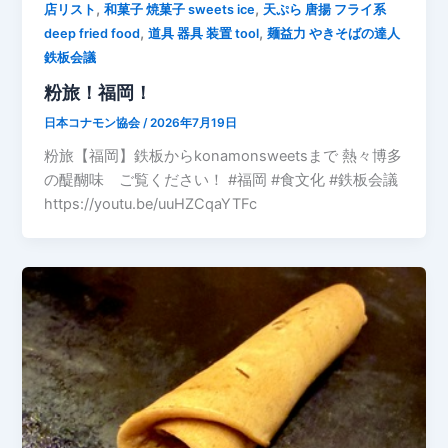
,
,
店リスト
和菓子 焼菓子 sweets ice
天ぷら 唐揚 フライ系
,
,
deep fried food
道具 器具 装置 tool
麺益力 やきそばの達人
鉄板会議
粉旅！福岡！
日本コナモン協会
/
2026年7月19日
粉旅【福岡】鉄板からkonamonsweetsまで 熱々博多
の醍醐味 ご覧ください！ #福岡 #食文化 #鉄板会議
https://youtu.be/uuHZCqaYTFc