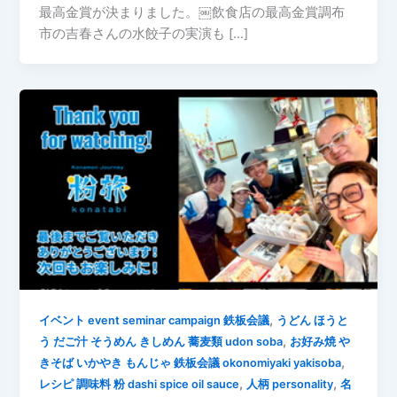
最高金賞が決まりました。￼飲食店の最高金賞調布
市の吉春さんの水餃子の実演も […]
,
イベント event seminar campaign 鉄板会議
うどん ほうと
,
う だご汁 そうめん きしめん 蕎麦類 udon soba
お好み焼 や
,
きそば いかやき もんじゃ 鉄板会議 okonomiyaki yakisoba
,
,
レシピ 調味料 粉 dashi spice oil sauce
人柄 personality
名