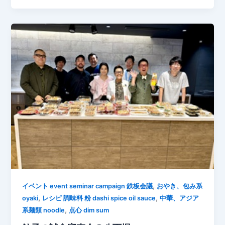
,
イベント event seminar campaign 鉄板会議
おやき、包み系
,
,
oyaki
レシピ 調味料 粉 dashi spice oil sauce
中華、アジア
,
系麺類 noodle
点心 dim sum