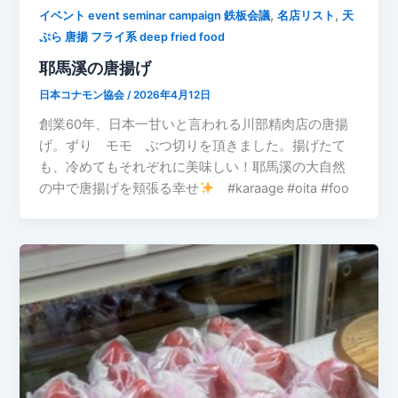
,
,
イベント event seminar campaign 鉄板会議
名店リスト
天
ぷら 唐揚 フライ系 deep fried food
耶馬溪の唐揚げ
日本コナモン協会
/
2026年4月12日
創業60年、日本一甘いと言われる川部精肉店の唐揚
げ。ずり モモ ぶつ切りを頂きました。揚げたて
も、冷めてもそれぞれに美味しい！耶馬溪の大自然
の中で唐揚げを頬張る幸せ
#karaage #oita #foo