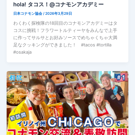
hola! タコス！@コナモンアカデミー
日本コナモン協会
/
2026年3月29日
わくわく探検隊の18回目のコナモンアカデミーはタ
コスに挑戦！フラワートルティーヤをみんなで上手
に作ってサルサとお好みソースでめちゃくちゃ大満
足なクッキングができました！ #tacos #tortilla
#osakaja