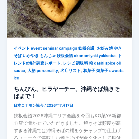
,
イベント event seminar campaign 鉄板会議
お好み焼 やき
,
そば いかやき もんじゃ 鉄板会議 okonomiyaki yakisoba
ト
,
レンド&海外調査レポート
レシピ 調味料 粉 dashi spice oil
,
,
,
sauce
人柄 personality
名店リスト
和菓子 焼菓子 sweets
ice
ちんびん、ヒラヤーチー、沖縄そば焼きそ
ばまで！
日本コナモン協会
/
2026年7月17日
鉄板会議2026沖縄エリア会議を今回もKO菜YA新都
心店で開かせていただきました。焼きそば頻度が高
すぎる沖縄では沖縄そばの麺をケチャップで仕上げ
るユニークで美味しい焼きそばが食文化として根付