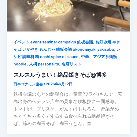
,
イベント event seminar campaign 鉄板会議
お好み焼 やき
,
そば いかやき もんじゃ 鉄板会議 okonomiyaki yakisoba
レ
,
シピ 調味料 粉 dashi spice oil sauce
中華、アジア系麺類
,
,
noodle
人柄 personality
名店リスト
スルスルうまい！絶品焼きそば@博多
日本コナモン協会
/
2026年6月12日
鉄板会議のあとの懇親会は、童童(ワラベ)さんで！広
島出身のベテラン店主の見事な鉄板技に一同感激。
トマト卵、ブリスケ、がんすはもちろん、野菜がめ
ちゃくちゃ多くてするする食べられる絶品焼きそ
ば、締めの肉玉そば、肉玉うどん。童