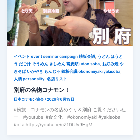
,
イベント event seminar campaign 鉄板会議
うどん ほうと
,
う だご汁 そうめん きしめん 蕎麦類 udon soba
お好み焼 や
,
きそば いかやき もんじゃ 鉄板会議 okonomiyaki yakisoba
,
人柄 personality
名店リスト
別府の名物コナモン！
日本コナモン協会
/
2026年6月19日
#粉旅 コナモンの名店めぐり＆別府 ご覧くださいね
ー #youtube #食文化 #okonomiyaki #yakisoba
#oita https://youtu.be/cZ1DtUv9HgM