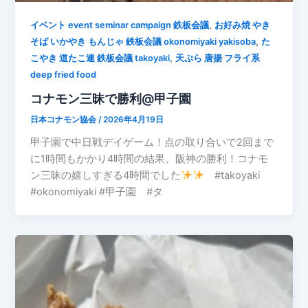
,
イベント event seminar campaign 鉄板会議
お好み焼 やき
,
そば いかやき もんじゃ 鉄板会議 okonomiyaki yakisoba
た
,
こやき 道たこ連 鉄板会議 takoyaki
天ぷら 唐揚 フライ系
deep fried food
コナモン三昧で勝利@甲子園
日本コナモン協会
/
2026年4月19日
甲子園で中日戦デイゲーム！点の取り合いで2回まで
に1時間もかかり4時間の結果、阪神の勝利！コナモ
ン三昧の嬉しすぎる4時間でした
#takoyaki
#okonomiyaki #甲子園 #タ