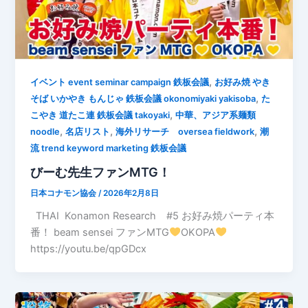
,
イベント event seminar campaign 鉄板会議
お好み焼 やき
,
そば いかやき もんじゃ 鉄板会議 okonomiyaki yakisoba
た
,
こやき 道たこ連 鉄板会議 takoyaki
中華、アジア系麺類
,
,
,
noodle
名店リスト
海外リサーチ oversea fieldwork
潮
流 trend keyword marketing 鉄板会議
びーむ先生ファンMTG！
日本コナモン協会
/
2026年2月8日
THAI Konamon Research #5 お好み焼パーティ本
番！ beam sensei ファンMTG
OKOPA
https://youtu.be/qpGDcx