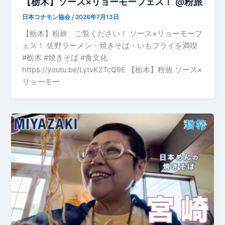
【栃木】ソース×リョーモーフェス！ @粉旅
日本コナモン協会
/
2026年7月13日
【栃木】粉旅 ご覧ください！ ソース×リョーモーフ
ェス！ 佐野ラーメン・焼きそば・いもフライを満喫
#栃木 #焼きそば #食文化
https://youtu.be/LytvKZTcQ9E 【栃木】粉旅 ソース×
リョーモー