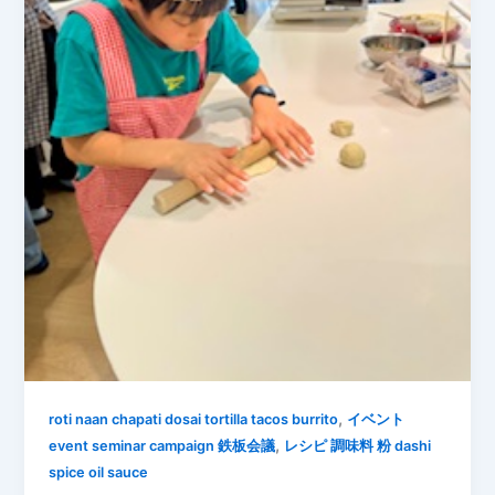
,
roti naan chapati dosai tortilla tacos burrito
イベント
,
event seminar campaign 鉄板会議
レシピ 調味料 粉 dashi
spice oil sauce