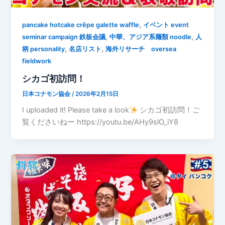
,
pancake hotcake crêpe galette waffle
イベント event
,
,
seminar campaign 鉄板会議
中華、アジア系麺類 noodle
人
,
,
柄 personality
名店リスト
海外リサーチ oversea
fieldwork
シカゴ初訪問！
日本コナモン協会
/
2026年2月15日
I uploaded it! Please take a look
シカゴ初訪問！ご
覧くださいねー https://youtu.be/AHy9slO_iY8