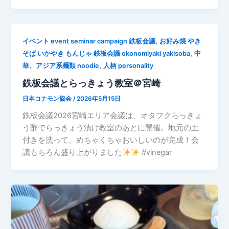
,
イベント event seminar campaign 鉄板会議
お好み焼 やき
,
そば いかやき もんじゃ 鉄板会議 okonomiyaki yakisoba
中
,
華、アジア系麺類 noodle
人柄 personality
鉄板会議とらっきょう教室＠宮崎
日本コナモン協会
/
2026年5月15日
鉄板会議2026宮崎エリア会議は、オタフクらっきょ
う酢でらっきょう漬け教室のあとに開催。地元の土
付きを洗って、めちゃくちゃおいしいのが完成！会
議もちろん盛り上がりました
#vinegar