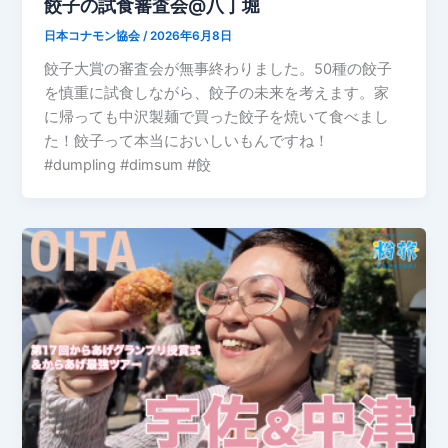
餃子の試食審査会@八丁堀
日本コナモン協会
/
2026年6月8日
餃子大賞の審査会が無事終わりました。50種の餃子
を慎重に試食しながら、餃子の未来を考えます。家
に帰っても中沢製麺で買った餃子を焼いて食べまし
た！餃子って本当においしいもんですね！
#dumpling #dimsum #餃