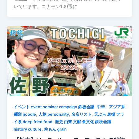
いています。コナモン100選に
,
イベント event seminar campaign 鉄板会議
中華、アジア系
,
,
,
麺類 noodle
人柄 personality
名店リスト
天ぷら 唐揚 フラ
,
イ系 deep fried food
歴史 由来 文献 食文化 鉄板会議
,
history culture
粒もん grain