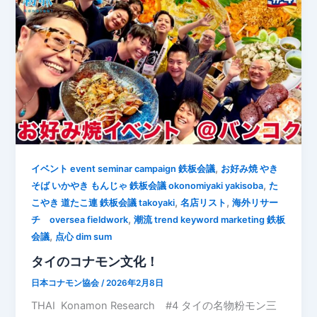
,
イベント event seminar campaign 鉄板会議
お好み焼 やき
,
そば いかやき もんじゃ 鉄板会議 okonomiyaki yakisoba
た
,
,
こやき 道たこ連 鉄板会議 takoyaki
名店リスト
海外リサー
,
チ oversea fieldwork
潮流 trend keyword marketing 鉄板
,
会議
点心 dim sum
タイのコナモン文化！
日本コナモン協会
/
2026年2月8日
THAI Konamon Research #4 タイの名物粉モン三