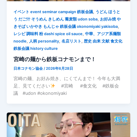
,
イベント event seminar campaign 鉄板会議
うどん ほうと
,
う だご汁 そうめん きしめん 蕎麦類 udon soba
お好み焼 や
,
きそば いかやき もんじゃ 鉄板会議 okonomiyaki yakisoba
,
レシピ 調味料 粉 dashi spice oil sauce
中華、アジア系麺類
,
,
,
noodle
人柄 personality
名店リスト
歴史 由来 文献 食文化
鉄板会議 history culture
宮崎の麺から鉄板コナモンまで！
日本コナモン協会
/
2026年6月28日
宮崎の麺、お好み焼き、にくてんまで！ 今年も大満
足、見てください
#宮崎 #食文化 #鉄板会
議 #udon #okonomiyaki