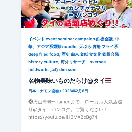
,
イベント event seminar campaign 鉄板会議
中
,
華、アジア系麺類 noodle
天ぷら 唐揚 フライ系
,
deep fried food
歴史 由来 文献 食文化 鉄板会議
,
history culture
海外リサーチ oversea
,
fieldwork
点心 dim sum
名物美味いものだらけ@タイ
日本コナモン協会
/
2026年2月6日
❸火山海老〜ramenまで、ローカル人気店巡
り@タイ、バンコク。ご覧ください！
https://youtu.be/lHBMX2cBg74