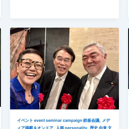
,
イベント event seminar campaign 鉄板会議
メデ
,
,
ィア掲載＆オンエア
人柄 personality
歴史 由来 文