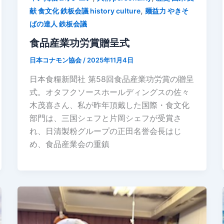
,
献 食文化 鉄板会議 history culture
麺益力 やきそ
ばの達人 鉄板会議
食品産業功労賞贈呈式
日本コナモン協会
/
2025年11月4日
日本食糧新聞社 第58回食品産業功労賞の贈呈
式。オタフクソースホールディングスの佐々
木茂喜さん、私が昨年頂戴した国際・食文化
部門は、三国シェフと片岡シェフが受賞さ
れ、日清製粉グループの正田名誉会長はじ
め、食品産業会の重鎮