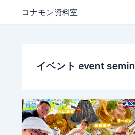
内
コナモン資料室
容
を
ス
キ
ッ
プ
イベント event semin