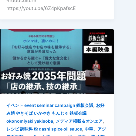
#foodculture
https://youtu.be/6Z4pKpafscE
,
イベント event seminar campaign 鉄板会議
お好
み焼 やきそば いかやき もんじゃ 鉄板会議
,
,
okonomiyaki yakisoba
メディア掲載＆オンエア
,
レシピ 調味料 粉 dashi spice oil sauce
中華、アジ