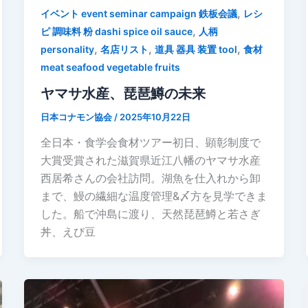
,
イベント event seminar campaign 鉄板会議
レシ
,
ピ 調味料 粉 dashi spice oil sauce
人柄
,
,
,
personality
名店リスト
道具 器具 装置 tool
食材
meat seafood vegetable fruits
ヤマサ水産、琵琶鱒の未来
日本コナモン協会
/
2025年10月22日
全日本・食学会食材ツアー初日、顕彰制度で
大賞受賞された滋賀県近江八幡のヤマサ水産
西居希さんの会社訪問。湖魚を仕入れから卸
まで、鰻の繊細な温度管理&〆方を見学できま
した。船で沖島に渡り、天然琵琶鱒と若さぎ
丼、えび豆