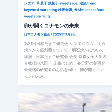
,
,
ンエア
和菓子 焼菓子 sweets ice
潮流 trend
,
keyword marketing 鉄板会議
食材meat seafood
vegetable fruits
卵が開くコナモンの未来
日本コナモン協会
/
2025年11月9日
第21回日本たまご研究会 シンポジウム「明石
焼きから癌創薬まで」で、明石焼きについて
講演！日本たまご研究会 会長 京都女子大学名
誉教授の八田 一先生はじめ、各分野の卵研究
最先端の研究者のお話を伺い、卵が開くコナ
モンの未来