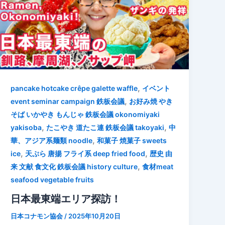
,
pancake hotcake crêpe galette waffle
イベント
,
event seminar campaign 鉄板会議
お好み焼 やき
そば いかやき もんじゃ 鉄板会議 okonomiyaki
,
,
yakisoba
たこやき 道たこ連 鉄板会議 takoyaki
中
,
華、アジア系麺類 noodle
和菓子 焼菓子 sweets
,
,
ice
天ぷら 唐揚 フライ系 deep fried food
歴史 由
,
来 文献 食文化 鉄板会議 history culture
食材meat
seafood vegetable fruits
日本最東端エリア探訪！
日本コナモン協会
/
2025年10月20日