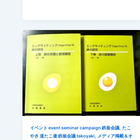
,
イベント event seminar campaign 鉄板会議
たこ
,
やき 道たこ連 鉄板会議 takoyaki
メディア掲載＆オ