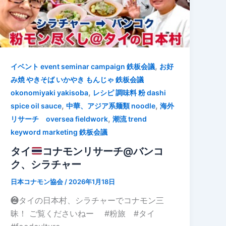
,
イベント event seminar campaign 鉄板会議
お好
み焼 やきそば いかやき もんじゃ 鉄板会議
,
okonomiyaki yakisoba
レシピ 調味料 粉 dashi
,
,
spice oil sauce
中華、アジア系麺類 noodle
海外
,
リサーチ oversea fieldwork
潮流 trend
keyword marketing 鉄板会議
タイ
コナモンリサーチ@バンコ
ク、シラチャー
日本コナモン協会
/
2026年1月18日
❷タイの日本村、シラチャーでコナモン三
昧！ ご覧くださいねー #粉旅 #タイ