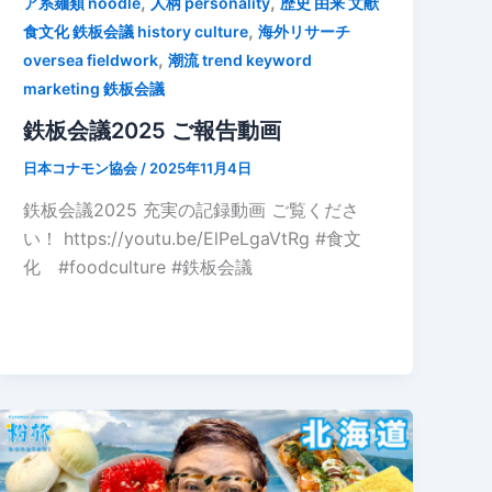
,
,
ア系麺類 noodle
人柄 personality
歴史 由来 文献
,
食文化 鉄板会議 history culture
海外リサーチ
,
oversea fieldwork
潮流 trend keyword
marketing 鉄板会議
鉄板会議2025 ご報告動画
日本コナモン協会
/
2025年11月4日
鉄板会議2025 充実の記録動画 ご覧くださ
い！ https://youtu.be/ElPeLgaVtRg #食文
化 #foodculture #鉄板会議