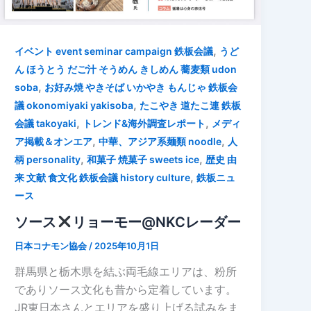
,
イベント event seminar campaign 鉄板会議
うど
ん ほうとう だご汁 そうめん きしめん 蕎麦類 udon
,
soba
お好み焼 やきそば いかやき もんじゃ 鉄板会
,
議 okonomiyaki yakisoba
たこやき 道たこ連 鉄板
,
,
会議 takoyaki
トレンド&海外調査レポート
メディ
,
,
ア掲載＆オンエア
中華、アジア系麺類 noodle
人
,
,
柄 personality
和菓子 焼菓子 sweets ice
歴史 由
,
来 文献 食文化 鉄板会議 history culture
鉄板ニュ
ース
ソース
リョーモー@NKCレーダー
日本コナモン協会
/
2025年10月1日
群馬県と栃木県を結ぶ両毛線エリアは、粉所
でありソース文化も昔から定着しています。
JR東日本さんとエリアを盛り上げる試みをま