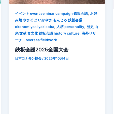
,
イベント event seminar campaign 鉄板会議
お好
み焼 やきそば いかやき もんじゃ 鉄板会議
,
,
okonomiyaki yakisoba
人柄 personality
歴史 由
,
来 文献 食文化 鉄板会議 history culture
海外リサ
ーチ oversea fieldwork
鉄板会議2025全国大会
日本コナモン協会
/
2025年10月4日