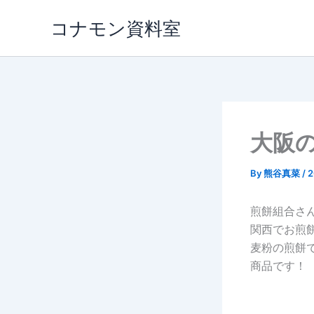
内
コナモン資料室
容
を
ス
キ
ッ
プ
大阪
By
熊谷真菜
/
煎餅組合さ
関西でお煎
麦粉の煎餅
商品です