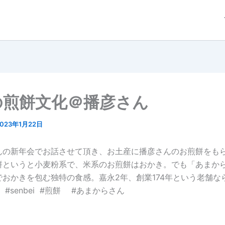
の煎餅文化＠播彦さん
2023年1月22日
んの新年会でお話させて頂き、お土産に播彦さんのお煎餅をも
餅というと小麦粉系で、米系のお煎餅はおかき。でも「あまか
でおかきを包む独特の食感。嘉永
2
年、創業
174
年という老舗な
！
#senbei
#
煎餅
#
あまからさん