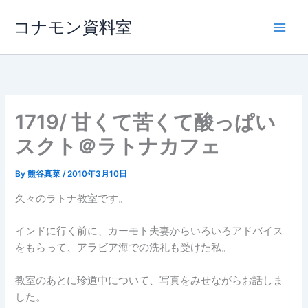
内
コナモン資料室
容
を
ス
キ
ッ
プ
1719/ 甘くて苦くて酸っぱい
スクト＠ラトナカフェ
By
熊谷真菜
/
2010年3月10日
久々のラトナ教室です。
インドに行く前に、カーモト夫妻からいろいろアドバイス
をもらって、アラビア海での洗礼も受けた私。
教室のあとに珍道中について、写真をみせながらお話しま
した。