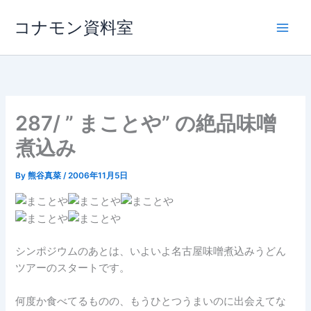
内
コナモン資料室
容
を
ス
キ
ッ
プ
287/ ” まことや” の絶品味噌
煮込み
By
熊谷真菜
/
2006年11月5日
シンポジウムのあとは、いよいよ名古屋味噌煮込みうどん
ツアーのスタートです。
何度か食べてるものの、もうひとつうまいのに出会えてな