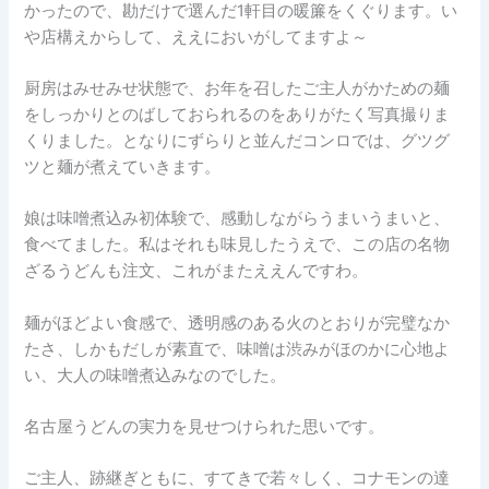
かったので、勘だけで選んだ1軒目の暖簾をくぐります。い
や店構えからして、ええにおいがしてますよ～
厨房はみせみせ状態で、お年を召したご主人がかための麺
をしっかりとのばしておられるのをありがたく写真撮りま
くりました。となりにずらりと並んだコンロでは、グツグ
ツと麺が煮えていきます。
娘は味噌煮込み初体験で、感動しながらうまいうまいと、
食べてました。私はそれも味見したうえで、この店の名物
ざるうどんも注文、これがまたええんですわ。
麺がほどよい食感で、透明感のある火のとおりが完璧なか
たさ、しかもだしが素直で、味噌は渋みがほのかに心地よ
い、大人の味噌煮込みなのでした。
名古屋うどんの実力を見せつけられた思いです。
ご主人、跡継ぎともに、すてきで若々しく、コナモンの達