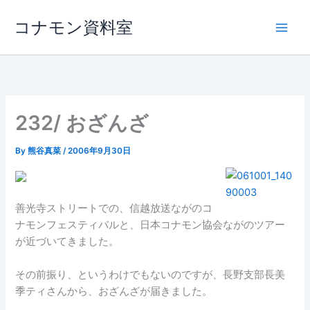
内
コナモン資料室
容
を
ス
キ
ッ
プ
232/ おざんざ
By
熊谷真菜
/
2006年9月30日
善光寺ストリートでの、信越放送ながのコ
ナモンフェスティバルと、日本コナモン協会ながのツアー
が近づいてきました。
その前振り、というわけでもないのですが、長野支部長美
季ティさんから、おざんざが届きました。