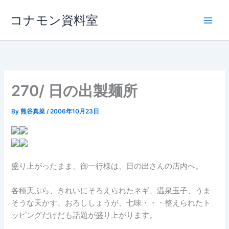
内
コナモン資料室
容
を
ス
キ
ッ
プ
270/ 日の出製麺所
By
熊谷真菜
/
2006年10月23日
盛り上がったまま、御一行様は、日の出さんの店内へ。
各種天ぷら、きれいにそろえられたネギ、温泉玉子、うま
そうな天かす、おろししょうが、七味・・・整えられたト
ッピングだけだも話題が盛り上がります。