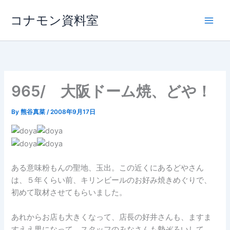
内
コナモン資料室
容
を
ス
キ
ッ
プ
965/ 大阪ドーム焼、どや！
By
熊谷真菜
/
2008年9月17日
ある意味粉もんの聖地、玉出。この近くにあるどやさん
は、５年くらい前、キリンビールのお好み焼きめぐりで、
初めて取材させてもらいました。
あれからお店も大きくなって、店長の好井さんも、ますま
すええ男になって、スタッフのみなさんも勢ぞろいして、