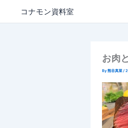
内
コナモン資料室
容
を
ス
キ
ッ
プ
お肉
By
熊谷真菜
/