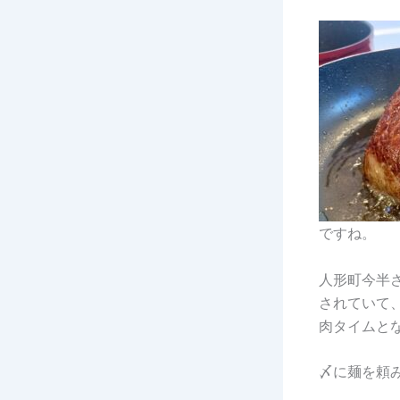
ですね。
人形町今半
されていて
肉タイムと
〆に麺を頼