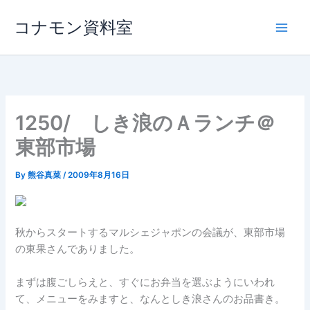
内
コナモン資料室
容
を
ス
キ
ッ
プ
1250/ しき浪のＡランチ＠
東部市場
By
熊谷真菜
/
2009年8月16日
秋からスタートするマルシェジャポンの会議が、東部市場
の東果さんでありました。
まずは腹ごしらえと、すぐにお弁当を選ぶようにいわれ
て、メニューをみますと、なんとしき浪さんのお品書き。