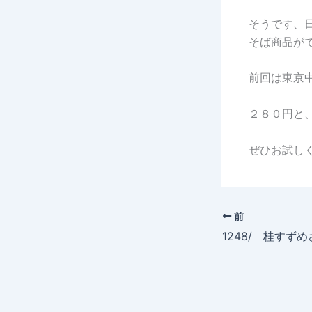
そうです、
そば商品が
前回は東京
２８０円と
ぜひお試し
前