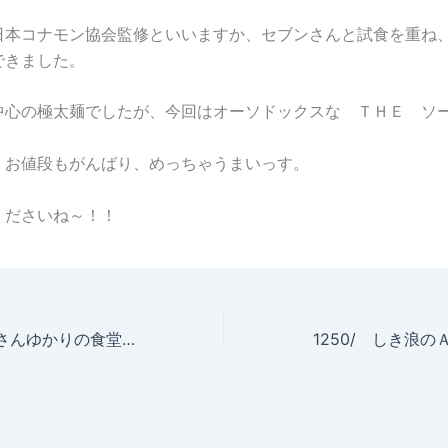
日本コナモン協会監修といいますか、セブンさんと試食を重ね
できました。
中心の極太麺でしたが、今回はオーソドックスな ＴＨＥ ソ
、お値段もがんばり、めっちゃうまいっす。
くださいね～！！
1248/ 桂すずめさんゆかりの食堂＠梅よし