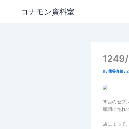
内
コナモン資料室
容
を
ス
キ
ッ
プ
124
By
熊谷真菜
/
関西のセブ
順調に売れ
店によって