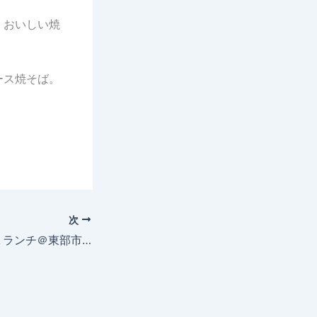
、おいしい焼
ース焼そば。
次
1250/ しき浪のＡランチ＠東部市場