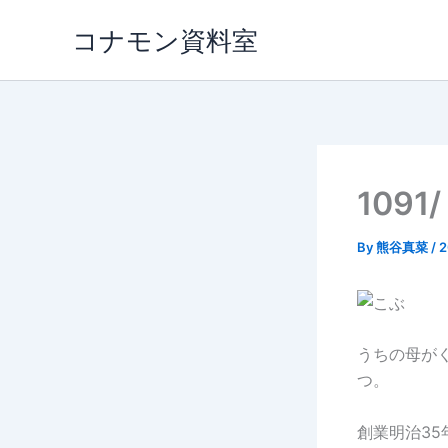
内
コナモン資料室
容
を
ス
キ
ッ
プ
109
By
熊谷真菜
/
うちの母が
つ。
創業明治3