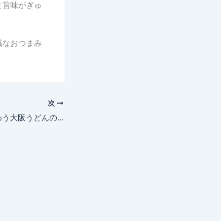
と旨味がぎゅ
議なおつまみ
次
1092/ 五感で味わう大阪うどんの会