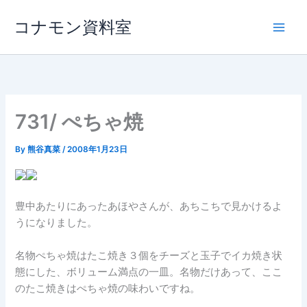
内
コナモン資料室
容
を
ス
キ
ッ
プ
731/ ぺちゃ焼
By
熊谷真菜
/
2008年1月23日
豊中あたりにあったあほやさんが、あちこちで見かけるよ
うになりました。
名物ぺちゃ焼はたこ焼き３個をチーズと玉子でイカ焼き状
態にした、ボリューム満点の一皿。名物だけあって、ここ
のたこ焼きはぺちゃ焼の味わいですね。