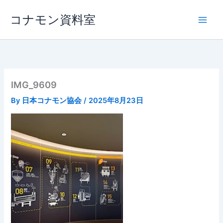
内
コナモン資料室
容
を
ス
キ
ッ
プ
IMG_9609
By
日本コナモン協会
/
2025年8月23日