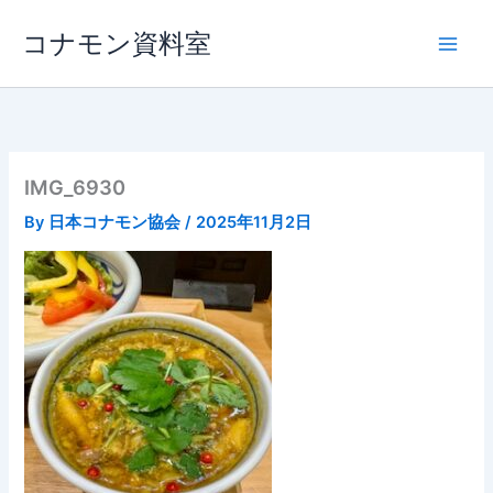
内
コナモン資料室
容
を
ス
キ
ッ
プ
IMG_6930
By
日本コナモン協会
/
2025年11月2日