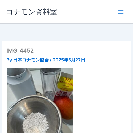
内
コナモン資料室
容
を
ス
キ
ッ
プ
IMG_4452
By
日本コナモン協会
/
2025年6月27日