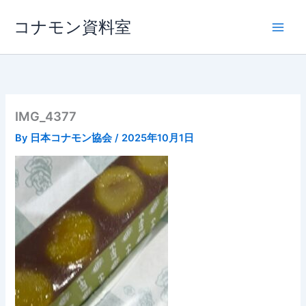
内
コナモン資料室
容
を
ス
キ
ッ
プ
IMG_4377
By
日本コナモン協会
/
2025年10月1日