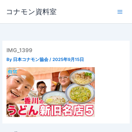
内
コナモン資料室
容
を
ス
キ
ッ
プ
IMG_1399
By
日本コナモン協会
/
2025年9月15日