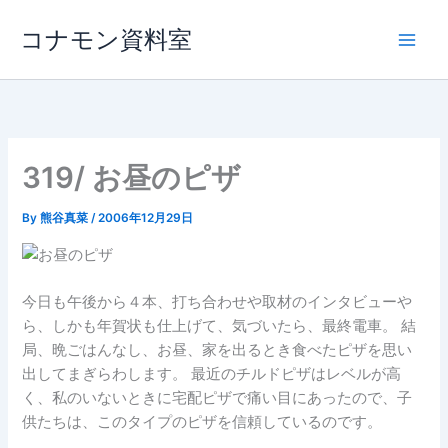
内
コナモン資料室
容
を
ス
キ
ッ
プ
319/ お昼のピザ
By
熊谷真菜
/
2006年12月29日
今日も午後から４本、打ち合わせや取材のインタビューや
ら、しかも年賀状も仕上げて、気づいたら、最終電車。 結
局、晩ごはんなし、お昼、家を出るとき食べたピザを思い
出してまぎらわします。 最近のチルドピザはレベルが高
く、私のいないときに宅配ピザで痛い目にあったので、子
供たちは、このタイプのピザを信頼しているのです。