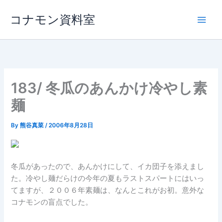
内
コナモン資料室
容
を
ス
キ
ッ
プ
183/ 冬瓜のあんかけ冷やし素
麺
By
熊谷真菜
/
2006年8月28日
冬瓜があったので、あんかけにして、イカ団子を添えまし
た。冷やし麺だらけの今年の夏もラストスパートにはいっ
てますが、２００６年素麺は、なんとこれがお初。意外な
コナモンの盲点でした。