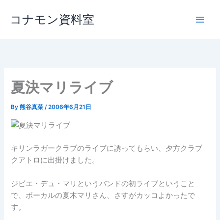
内
コナモン資料室
容
を
ス
キ
ッ
プ
夏決マリライブ
By
熊谷真菜
/
2006年6月21日
キリンラガークラブのライブに誘ってもらい、夕方クラブ
クアトロに出掛けました。
ジビエ・デュ・マリというバンドの初ライブということ
で、ボーカルの夏木マリさん、さすがカッコよかったで
す。