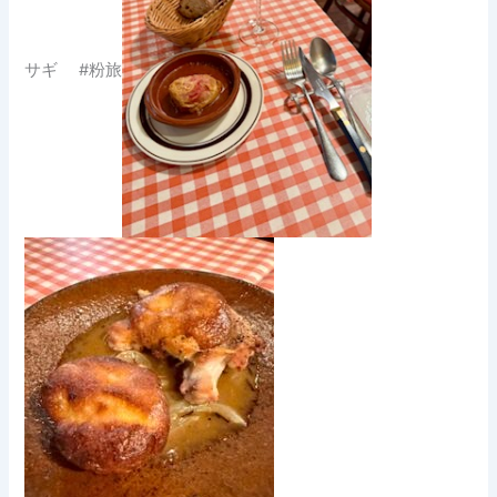
サギ #粉旅