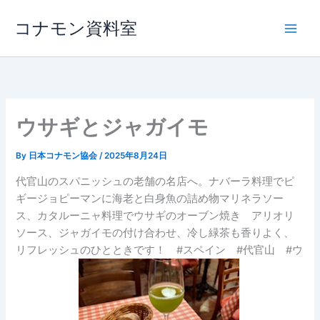
内
コナモン資料室
容
を
ス
キ
ッ
プ
ウサギとジャガイモ
By
日本コナモン協会
/
2025年8月24日
代官山のスパニッシュの老舗の名店へ。ナバーラ料理でピ
ギージョピーマンに海老と白身魚の詰め物マリネラソー
ス、カタルーニャ料理でウサギのオーブン焼き アリオリ
ソース、ジャガイモの付け合わせ、冷し緑茶も香りよく、
リフレッシュのひとときです！ #スペイン #代官山 #ウ