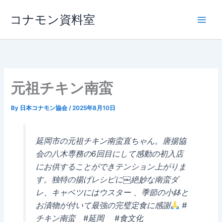
内
コナモン資料室
容
を
ス
キ
ッ
プ
元祖チキン南蛮
By
日本コナモン協会
/
2025年8月10日
延岡市の元祖チキン南蛮直ちゃん。唐揚協
会の八木専務の6回目にして感動の初入店
にお供することができテンション上がりま
す。独特の揚げレシピに￼絶妙な南蛮ダ
レ、キャベツにはウスター 、季節の小鉢と
お漬物が付いて最強の完璧定食に感謝
#
チキン南蛮 #延岡 #食文化