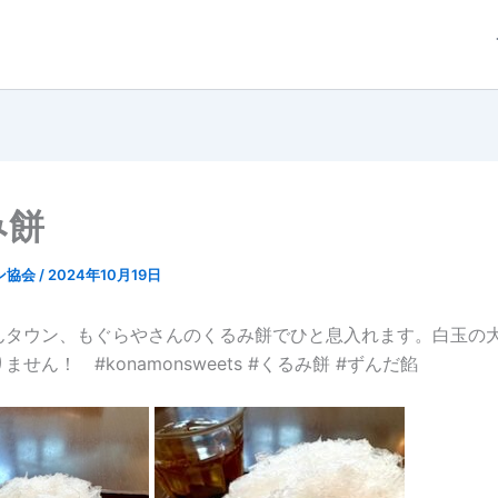
み餅
ン協会
/
2024年10月19日
んタウン、もぐらやさんのくるみ餅でひと息入れます。白玉の
せん！ #konamonsweets #くるみ餅 #ずんだ餡