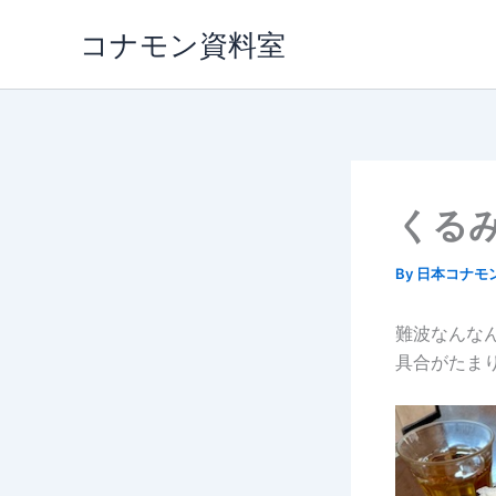
内
コナモン資料室
容
を
ス
キ
ッ
プ
くる
By
日本コナモ
難波なんな
具合がたまりま