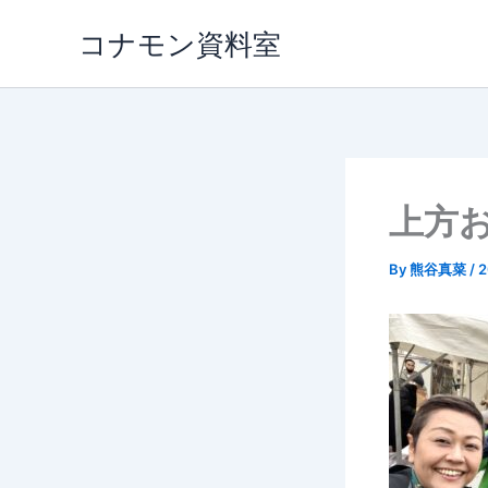
内
コナモン資料室
容
を
ス
キ
ッ
プ
上方
By
熊谷真菜
/