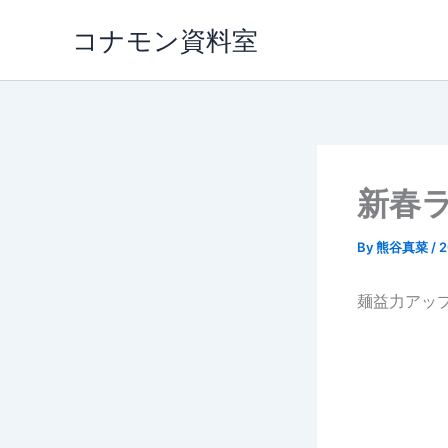
内
コナモン資料室
容
を
ス
キ
ッ
プ
新春
By
熊谷真菜
/
麺益力アッ