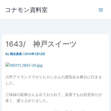
内
コナモン資料室
容
を
ス
キ
ッ
プ
1643/ 神戸スイーツ
By
熊谷真菜
/
2010年1月12日
六甲アイランドでホリヒロシさんの展覧会＆舞台に行きま
した。
三味線の延柳さんも出ておられて、楽屋でもお顔見知りが
多く、盛り上がりました。