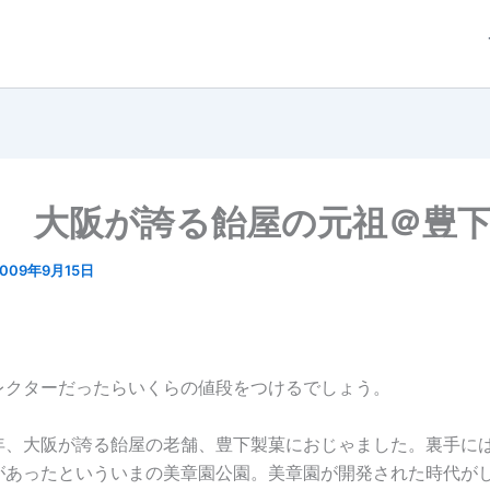
0/ 大阪が誇る飴屋の元祖＠豊
2009年9月15日
レクターだったらいくらの値段をつけるでしょう。
年、大阪が誇る飴屋の老舗、豊下製菓におじゃました。裏手に
があったといういまの美章園公園。美章園が開発された時代が