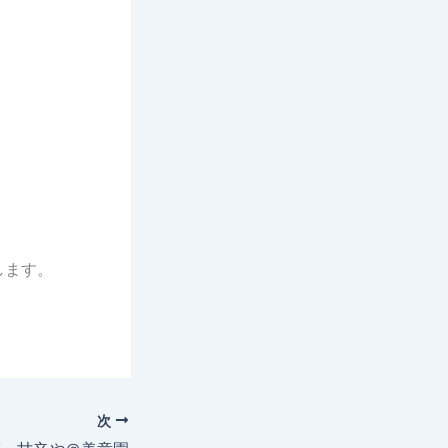
します。
次