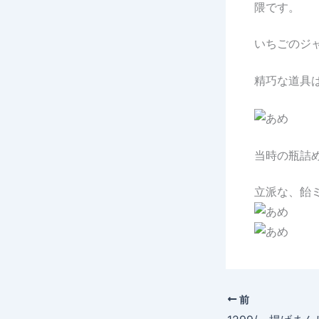
隈です。
いちごのジ
精巧な道具
当時の瓶詰
立派な、飴
前