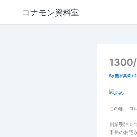
内
コナモン資料室
容
を
ス
キ
ッ
プ
130
By
熊谷真菜
/
この箱、コ
創業明治５
市長のお宅