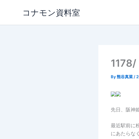
内
コナモン資料室
容
を
ス
キ
ッ
プ
117
By
熊谷真菜
/
先日、阪神
最近駅前に
にあたらな