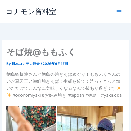
内
コナモン資料室
容
を
ス
キ
ッ
プ
そば焼@ももふく
By
日本コナモン協会
/
2026年6月17日
徳島鉄板連さんと徳島の焼きそばめぐり！ももふくさんの
いか豆天玉と海鮮焼きそば！生麺を茹でて洗ってさっと焼
いただけでこんなに美味しくなるなんて技あり過ぎです
#okonomiyaki #お好み焼き #teppan #徳島 #yakisoba