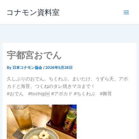
内
コナモン資料室
容
を
ス
キ
ッ
プ
宇都宮おでん
By
日本コナモン協会
/
2026年5月28日
久しぶりのおでん。ちくわぶ、まいたけ、うずら天、アボ
カドと海苔、つくねのタレ焼きマヨまで！
#おでん #tochigi￼ #アボカド #ちくわぶ #舞茸