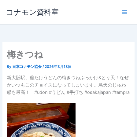
内
コナモン資料室
容
を
ス
キ
ッ
プ
梅きつね
By
日本コナモン協会
/
2026年3月13日
新大阪駅、釜たけうどんの梅きつねぶっかけ&とり天！なぜ
かいつもこのチョイスになってしまいます。鳥天のじゅわ
感も最高！ #udon #うどん #手打ち #osakajapan #tempra