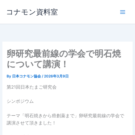
内
コナモン資料室
容
を
ス
キ
ッ
プ
卵研究最前線の学会で明石焼
について講演！
By
日本コナモン協会
/
2026年3月9日
第21回日本たまご研究会
シンポジウム
テーマ「明石焼きから癌創薬まで」卵研究最前線の学会で
講演させて頂きました！