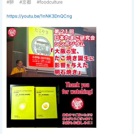
#卵 #京都 #foodculture
https://youtu.be/1nNK3DnQCng