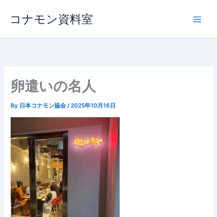
内
コナモン資料室
容
を
ス
キ
ッ
プ
卵遣いの名人
By
日本コナモン協会
/
2025年10月16日