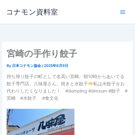
内
コナモン資料室
容
を
ス
キ
ッ
プ
宮崎の手作り餃子
By
日本コナモン協会
/
2025年8月9日
持ち帰り餃子の町として名高い宮崎。朝10時からあいてる
餃子専門店、八味屋さん。焼きと水餃子
私は水餃子をお
代わりしたくなりました！ #dumpling #dimsum #餃子 #
宮崎 #水餃子 #食文化