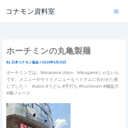
内
コナモン資料室
容
を
ス
キ
ッ
プ
ホーチミンの丸亀製麺
By
日本コナモン協会
/
2025年5月25日
ホーチミンでは、Marukame Udon、Marugameじゃないん
です。メニューやサイドメニューもベトナムに合わせた感
じでした！ #udon #うどん #手打ち #hochiminh #麺益力
#麺ジャーズ