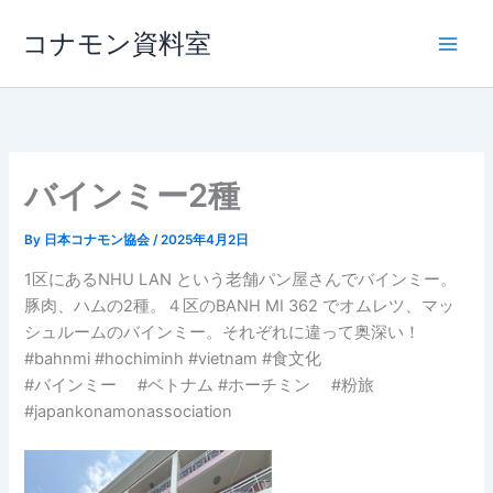
内
コナモン資料室
容
を
ス
キ
ッ
プ
バインミー2種
By
日本コナモン協会
/
2025年4月2日
1区にあるNHU LAN という老舗パン屋さんでバインミー。
豚肉、ハムの2種。４区のBANH MI 362 でオムレツ、マッ
シュルームのバインミー。それぞれに違って奥深い！
#bahnmi #hochiminh #vietnam #食文化
#バインミー #ベトナム #ホーチミン #粉旅
#japankonamonassociation