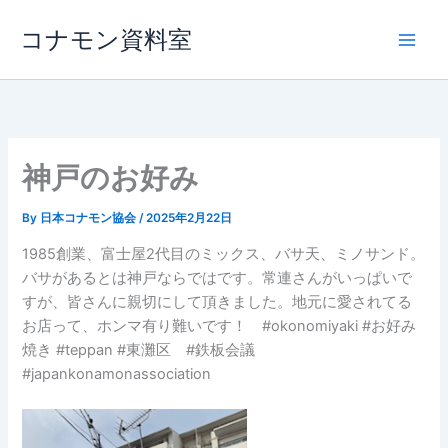
内
コナモン資料室
容
を
ス
キ
ッ
プ
神戸のお好み
By
日本コナモン協会
/
2025年2月22日
1985創業、富士屋2代目のミックス、バサ天、ミノサンド。
バサがあるとは神戸ならではです。常連さんがいっぱいで
すが、皆さんに親切にして頂きました。地元に愛されてる
お店って、ホンマ有り難いです！ #okonomiyaki #お好み
焼き #teppan #東灘区 #鉄板会議
#japankonamonassociation