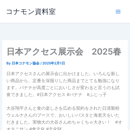
内
コナモン資料室
容
を
ス
キ
ッ
プ
日本アクセス展示会 2025春
By
日本コナモン協会
/
2025年2月1日
日本アクセスさんの展示会に出かけました。いろんな新し
い商品から、定番を深掘りした商品までとても勉強になり
ます。バナナが高度ごとにおいしさが変わると言うのも試
食できました。#日本アクセス #バナナ #ふじっ子
大谷翔平さんと食の楽しさを広める契約をされた日清製粉
ウェルナさんのブースで、おいしいパスタと海老天をいた
だきました。実物大の大谷さんめちゃくちゃ大きい！ #オ
オタニサン #食文化 #文化財