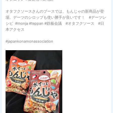
オタフクソースさんのブースでは、もんじゃの新商品が登
場。デーツのシロップも使い勝手が良いです！ #デーツレ
シピ
#monja #teppan #鉄板会議 #オタフクソース #日
本アクセス
#japankonamonassociation