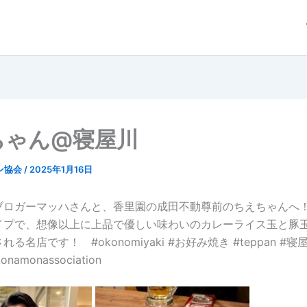
ちゃん@寝屋川
ン協会
/
2025年1月16日
ブロガーマッハさんと、香里園の成田不動尊前のちえちゃんへ
イプで、想像以上に上品で優しい味わいのカレーライス玉と豚玉
る名店です！ #okonomiyaki #お好み焼き #teppan #
onamonassociation