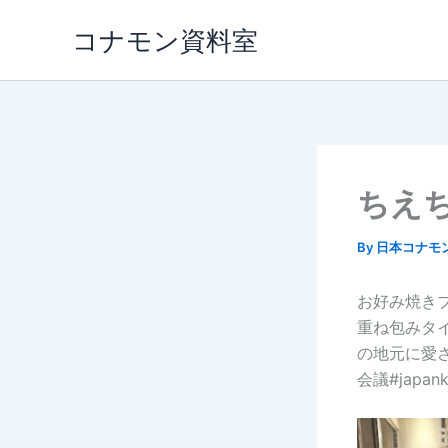
内
コナモン資料室
容
を
ス
キ
ッ
プ
ちえ
By
日本コナモ
お好み焼き
重ね包みタ
の地元に愛され
会議#japank