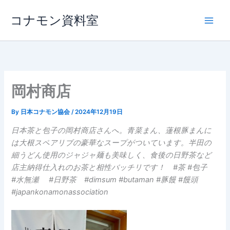
内
コナモン資料室
容
を
ス
キ
ッ
プ
岡村商店
By
日本コナモン協会
/
2024年12月19日
日本茶と包子の岡村商店さんへ。青菜まん、蓮根豚まんに
は大根スペアリブの豪華なスープがついています。半田の
細うどん使用のジャジャ麺も美味しく、食後の日野茶など
店主納得仕入れのお茶と相性バッチリです！ #茶 #包子
#水無瀬 #日野茶 #dimsum #butaman #豚饅 #饅頭
#japankonamonassociation