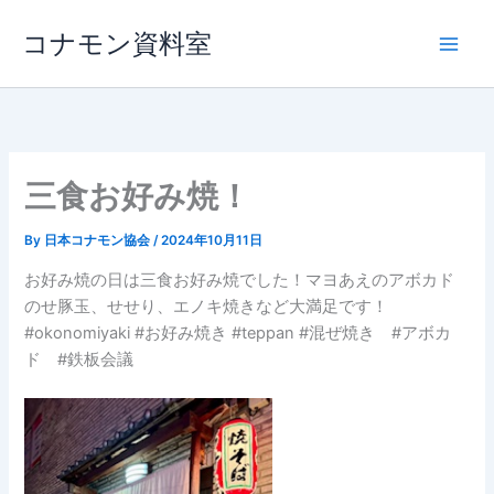
内
コナモン資料室
容
を
ス
キ
ッ
プ
三食お好み焼！
By
日本コナモン協会
/
2024年10月11日
お好み焼の日は三食お好み焼でした！マヨあえのアボカド
のせ豚玉、せせり、エノキ焼きなど大満足です！
#okonomiyaki #お好み焼き #teppan #混ぜ焼き #アボカ
ド #鉄板会議