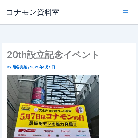
内
コナモン資料室
容
を
ス
キ
ッ
プ
20th設立記念イベント
By
熊谷真菜
/
2023年5月9日