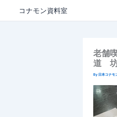
内
コナモン資料室
容
を
ス
キ
ッ
プ
老舗
道 
By
日本コナモ