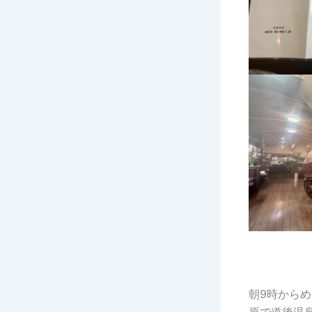
朝
9
時からめ