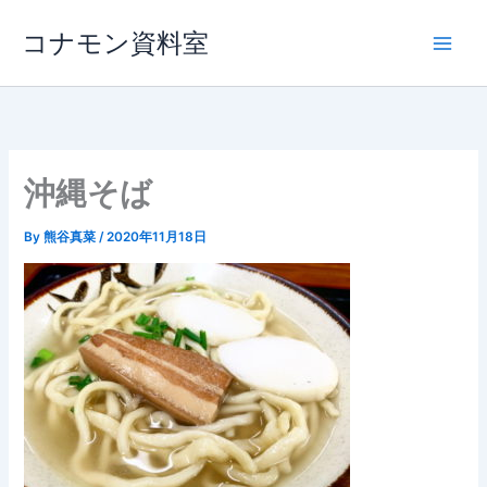
内
コナモン資料室
容
を
ス
キ
ッ
プ
沖縄そば
By
熊谷真菜
/
2020年11月18日