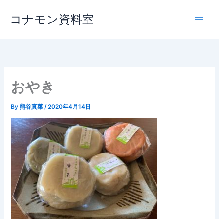
内
コナモン資料室
容
を
ス
キ
ッ
プ
おやき
By
熊谷真菜
/
2020年4月14日