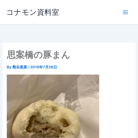
内
コナモン資料室
容
を
ス
キ
ッ
プ
思案橋の豚まん
By
熊谷真菜
/
2019年7月28日